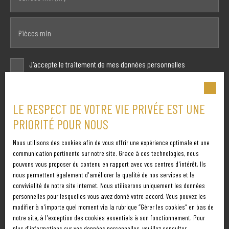
Pièces min
J'accepte le traitement de mes données personnelles
conformément au RGPD. Si vous ne souhaitez pas faire l'objet de
prospection commerciale par voie téléphonique, vous pouvez
vous inscrire gratuitement sur la liste d'opposition au
LE RESPECT DE VOTRE VIE PRIVÉE EST UNE
démarchage téléphonique, prévu par l'article L223-1 du code de la
PRIORITÉ POUR NOUS
consommation, sur le site Internet www.bloctel.gouv.fr ou par
courrier adressé à :
Nous utilisons des cookies afin de vous offrir une expérience optimale et une
communication pertinente sur notre site. Grace à ces technologies, nous
Société Worldline, Service Bloctel, CS 61311, 41013 BLOIS CEDEX.
pouvons vous proposer du contenu en rapport avec vos centres d'intérêt. Ils
nous permettent également d'améliorer la qualité de nos services et la
convivialité de notre site internet. Nous utiliserons uniquement les données
Pour en savoir plus sur le traitement de vos données
personnelles pour lesquelles vous avez donné votre accord. Vous pouvez les
personnelles, veuillez consulter notre
politique de
modifier à n'importe quel moment via la rubrique ″Gérer les cookies″ en bas de
confidentialité
.
notre site, à l'exception des cookies essentiels à son fonctionnement. Pour
plus d'informations sur vos données personnelles, veuillez consulter