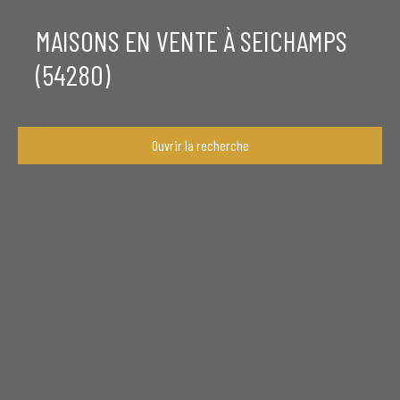
MAISONS EN VENTE À SEICHAMPS
(54280)
Ouvrir la recherche
Type de bien
Maison
Localisation
Seichamps (54280)
Budget max (€)
Surface min (m²)