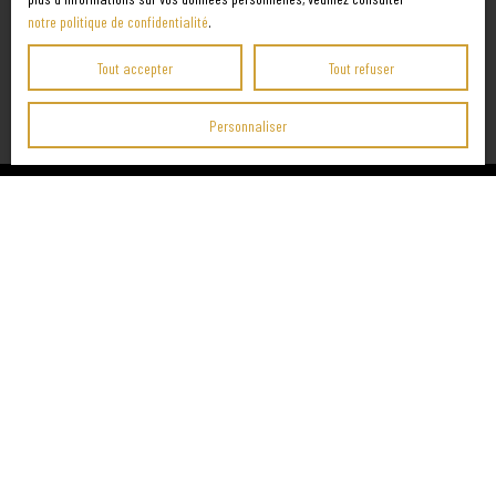
notre politique de confidentialité
.
Créer l'alerte
Tout accepter
Tout refuser
Personnaliser
38 place de la Carrière
54100 Nancy