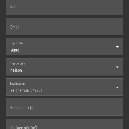
Nom
Email
Type d'offre
Vente
Type de bien
Maison
Localisation
Seichamps (54280)
Budget max (€)
Surface min (m²)