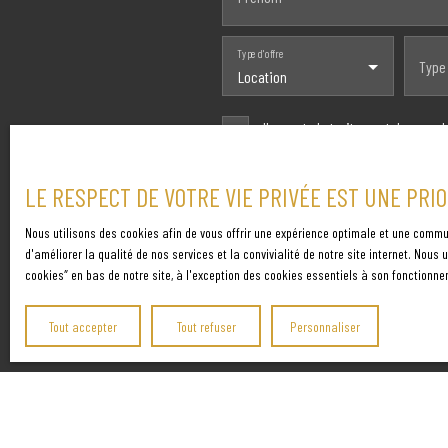
Type d'offre
Type
Location
J'accepte le traitement de mes d
voie téléphonique, vous pouvez vo
consommation, sur le site Interne
LE RESPECT DE VOTRE VIE PRIVÉE EST UNE PRI
Société Worldline, Service Bloctel,
Nous utilisons des cookies afin de vous offrir une expérience optimale et une commu
d'améliorer la qualité de nos services et la convivialité de notre site internet. Nou
Pour en savoir plus sur le traite
cookies″ en bas de notre site, à l'exception des cookies essentiels à son fonctionne
Tout accepter
Tout refuser
Personnaliser