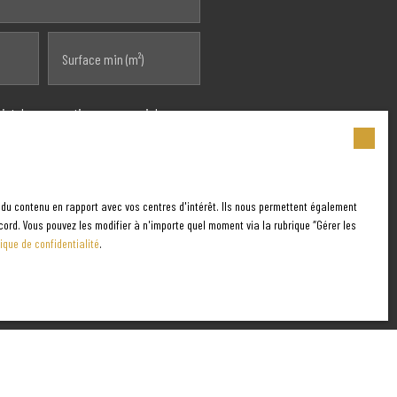
Surface min (m²)
objet de prospection commerciale par
prévu par l'article L223-1 du code de la
 du contenu en rapport avec vos centres d'intérêt. Ils nous permettent également
cord. Vous pouvez les modifier à n'importe quel moment via la rubrique ″Gérer les
tialité
.
tique de confidentialité
.