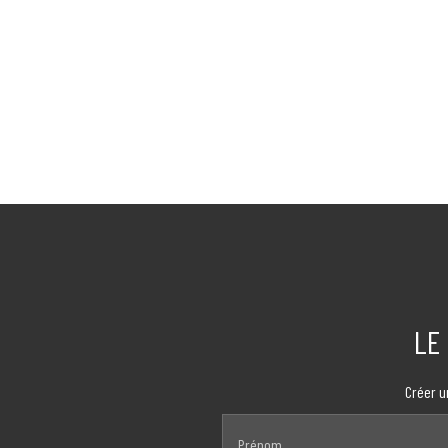
LE
Créer u
Prénom