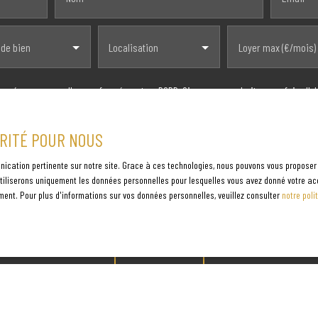
 de bien
Localisation
Loyer max (€/mois)
onnées personnelles conformément au RGPD. Si vous ne souhaitez pas faire l'
us inscrire gratuitement sur la liste d'opposition au démarchage téléphonique, 
t www.bloctel.gouv.fr ou par courrier adressé à :
ORITÉ POUR NOUS
 CS 61311, 41013 BLOIS CEDEX.
nication pertinente sur notre site. Grace à ces technologies, nous pouvons vous proposer
s utiliserons uniquement les données personnelles pour lesquelles vous avez donné votre ac
ment de vos données personnelles, veuillez consulter notre
politique de confiden
ment. Pour plus d'informations sur vos données personnelles, veuillez consulter
notre poli
Créer l'alerte