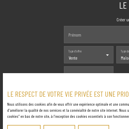
LE
Créer u
Prénom
Type d'offre
Type d
Vente
Mais
Pièces min
LE RESPECT DE VOTRE VIE PRIVÉE EST UNE PRI
J'accepte le traitement de mes d
voie téléphonique, vous pouvez vo
Nous utilisons des cookies afin de vous offrir une expérience optimale et une commu
consommation, sur le site Interne
d'améliorer la qualité de nos services et la convivialité de notre site internet. Nou
cookies″ en bas de notre site, à l'exception des cookies essentiels à son fonctionne
Société Worldline, Service Bloctel,