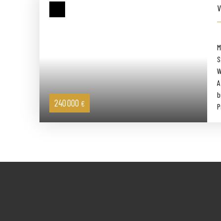
VEN
S
M
S
W
A
b
240 000
€
P
p
T
A
C
m
R