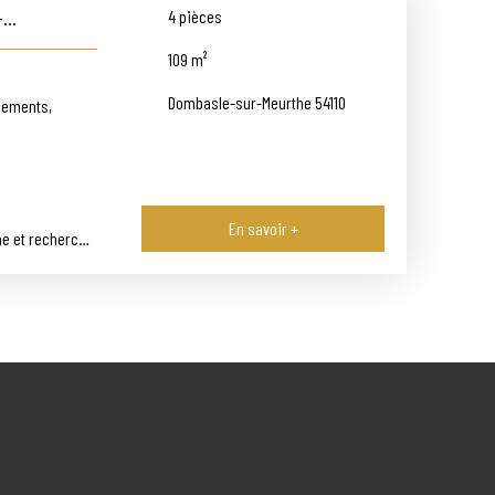
4
pièces
109
m²
Dombasle-sur-Meurthe 54110
gements,
En savoir +
me et recherché.