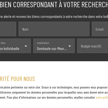
 BIEN CORRESPONDANT À VOTRE RECHERCH
ne alerte et recevez les biens correspondants à votre recherche dans votre boît
Nom
Email
e bien
Localisation
Budget max (€)
on Individuelle
Dombasle-sur-Meurthe (54110)
ORITÉ POUR NOUS
onnées personnelles conformément au RGPD. Si vous ne souhaitez pas faire l'
us inscrire gratuitement sur la liste d'opposition au démarchage téléphonique, 
nication pertinente sur notre site. Grace à ces technologies, nous pouvons vous proposer
t www.bloctel.gouv.fr ou par courrier adressé à :
s utiliserons uniquement les données personnelles pour lesquelles vous avez donné votre ac
ment. Pour plus d'informations sur vos données personnelles, veuillez consulter
notre poli
 CS 61311, 41013 BLOIS CEDEX.