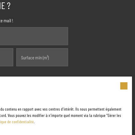
E ?
e mail !
Surface min (m²)
objet de prospection commerciale par
prévu par l'article L223-1 du code de la
 du contenu en rapport avec vos centres d'intérêt. Ils nous permettent également
cord. Vous pouvez les modifier à n'importe quel moment via la rubrique ″Gérer les
tique de confidentialité
.