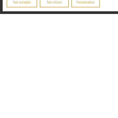
Tout accepter
Tout refuser
Personnaliser
Pour en savoir plus sur le traite
38 place de la Carrière