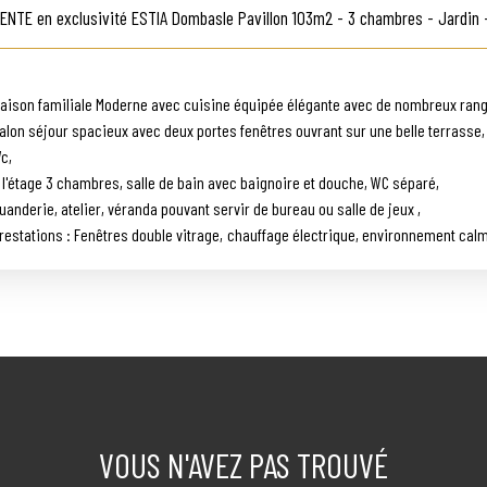
TE en exclusivité ESTIA Dombasle Pavillon 103m2 - 3 chambres - Jardin -
tationnement.
aison familiale Moderne avec cuisine équipée élégante avec de nombreux ran
alon séjour spacieux avec deux portes fenêtres ouvrant sur une belle terrasse,
c,
 l'étage 3 chambres, salle de bain avec baignoire et douche, WC séparé,
uanderie, atelier, véranda pouvant servir de bureau ou salle de jeux ,
restations : Fenêtres double vitrage, chauffage électrique, environnement cal
roche gare, commerces, accès autoroutier.
errain clos et arboré,
 visiter sans tarder !!
ontact exclusif Michel Ongaretti Agent Commercial Tél : 06 13 97 26 48
ichel@immo-estia. fr
. S. A. C NANCY 750 008 382
VOUS N'AVEZ PAS TROUVÉ