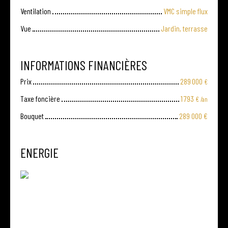
Ventilation
VMC simple flux
Vue
Jardin, terrasse
INFORMATIONS FINANCIÈRES
Prix
289 000
€
Taxe foncière
1 793
€ /an
Bouquet
289 000
€
ENERGIE