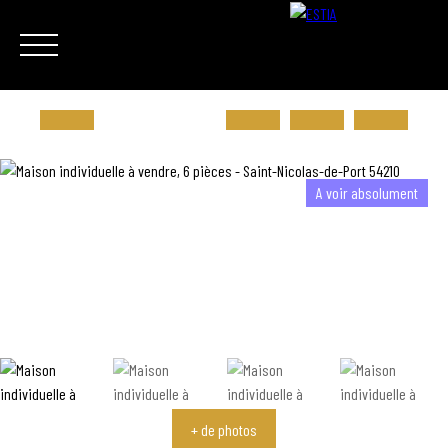
A voir absolument
ACHETER
LOUER
VENDRE
ESTIMER
VIAGER
NOTRE 
Estimation
+ de photos