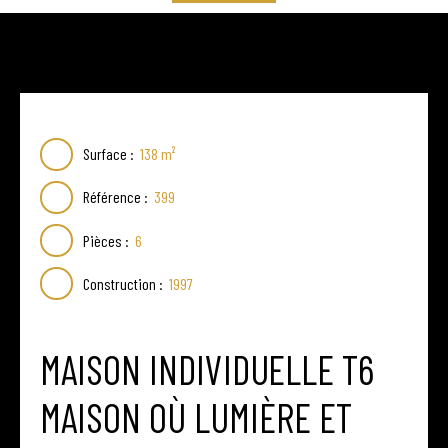
Surface
:
138
m²
Référence
:
399
Pièces
:
6
Construction
:
1997
MAISON INDIVIDUELLE T6
MAISON OÙ LUMIÈRE ET