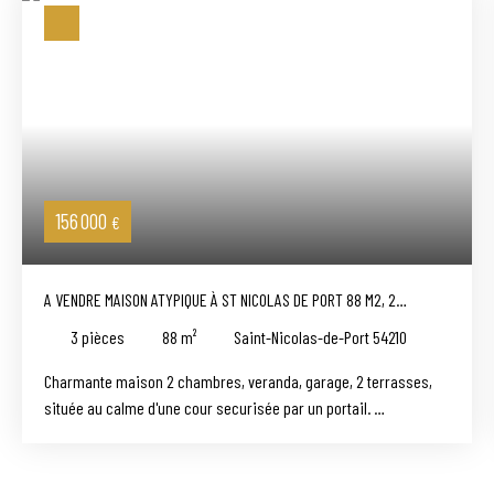
156 000
€
A VENDRE MAISON ATYPIQUE À ST NICOLAS DE PORT 88 M2, 2
CHAMBRES, VÉRANDA, 2 TERRASSES, 1 GARAGE, 156000 €
3
pièces
88
m²
Saint-Nicolas-de-Port 54210
Charmante maison 2 chambres, veranda, garage, 2 terrasses,
située au calme d'une cour securisée par un portail.
Cette maison offre de beaux volumes et des prestations
complètes.
Au rez-de-chaussée: porche d'entrée, couloir désservant,