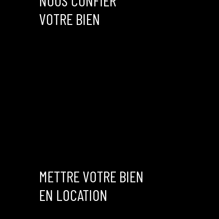
NOUS CONFIER
procédure de recouvrement en cours. AUDIT réalisé ainsi que les
VOTRE BIEN
diagnostics Mis en vente chez ESTIA Immobilier RCS 894 017 862
- CPI Mme Caroline FLORANCE 5401 2021 000 000 013 Par Jennifer
pour tout renseignement contactez moi au 0660941179 RCS 915
385 959 00019
METTRE VOTRE BIEN
EN LOCATION