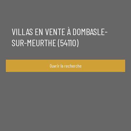
VILLAS EN VENTE À DOMBASLE-
SUR-MEURTHE (54110)
Ouvrir la recherche
Type de bien
Villa
Localisation
Dombasle-sur-Meurthe (54110)
Budget max (€)