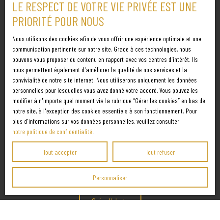
LE RESPECT DE VOTRE VIE PRIVÉE EST UNE
PRIORITÉ POUR NOUS
J'accepte le traitement de mes données personnelles
conformément au RGPD. Si vous ne souhaitez pas faire l'objet de
Nous utilisons des cookies afin de vous offrir une expérience optimale et une
prospection commerciale par voie téléphonique, vous pouvez
communication pertinente sur notre site. Grace à ces technologies, nous
vous inscrire gratuitement sur la liste d'opposition au
pouvons vous proposer du contenu en rapport avec vos centres d'intérêt. Ils
nous permettent également d'améliorer la qualité de nos services et la
démarchage téléphonique, prévu par l'article L223-1 du code de la
convivialité de notre site internet. Nous utiliserons uniquement les données
consommation, sur le site Internet www.bloctel.gouv.fr ou par
personnelles pour lesquelles vous avez donné votre accord. Vous pouvez les
courrier adressé à :
modifier à n'importe quel moment via la rubrique ″Gérer les cookies″ en bas de
notre site, à l'exception des cookies essentiels à son fonctionnement. Pour
Société Worldline, Service Bloctel, CS 61311, 41013 BLOIS CEDEX.
plus d'informations sur vos données personnelles, veuillez consulter
notre politique de confidentialité
.
Pour en savoir plus sur le traitement de vos données
Tout accepter
Tout refuser
personnelles, veuillez consulter notre
politique de
confidentialité
.
Personnaliser
Créer l'alerte