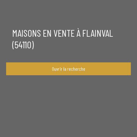
MAISONS EN VENTE À FLAINVAL
(54110)
Ouvrir la recherche
Type de bien
Maison
Localisation
Flainval (54110)
Budget max (€)