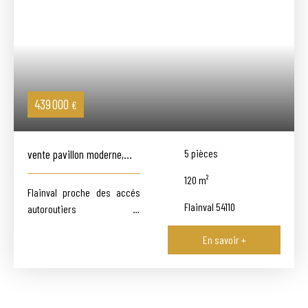
439 000
€
vente pavillon moderne,
5
pièces
entre confort et sérénité,
120
m²
Flainval proche des accés
Flainval 54110
autoroutiers et
infrastructure de DOMBASLE,
En savoir +
Découvrez ce pavillon
contemporain offrant
luminosité et confort :
- Entrée, suite parentale en
rez-de chaussée, placard,