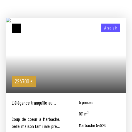
A saisir
224 700
€
L'élégance tranquille au
5
pièces
coeur de MARBACHE
101
m²
Coup de coeur à Marbache,
Marbache 54820
belle maison familiale prête