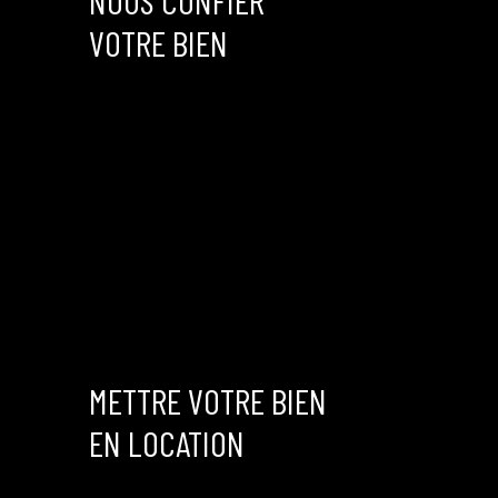
NOUS CONFIER
procédure de recouvrement en cours. AUDIT réalisé ainsi que les
VOTRE BIEN
diagnostics Mis en vente chez ESTIA Immobilier RCS 894 017 862
- CPI Mme Caroline FLORANCE 5401 2021 000 000 013 Par Jennifer
pour tout renseignement contactez moi au 0660941179 RCS 915
385 959 00019
METTRE VOTRE BIEN
EN LOCATION