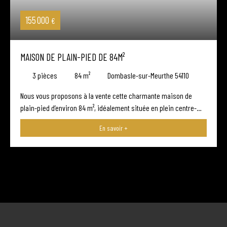
155 000
€
MAISON DE PLAIN-PIED DE 84M²
3
pièces
84
m²
Dombasle-sur-Meurthe 54110
Nous vous proposons à la vente cette charmante maison de
plain-pied d’environ 84 m², idéalement située en plein centre-
ville de Dombasle-sur-Meurthe, à deux pas des commerces,
En savoir +
écoles et commodités. Que vous recherchiez votre future
résidence principale ou un investissement locatif, ce bien saura
vous séduire par son emplacement et son potentiel. Vous
découvrirez une belle pièce de vie traversante, lumineuse et
agréable, offrant un espace convivial au quotidien, avec une
cuisine fonctionnelle. Côté nuit, la maison dispose actuellement
d'une chambre et un bureau, avec la possibilité de créer une
deuxieme chambreUne salle d’eau, un WC séparé ainsi qu’un