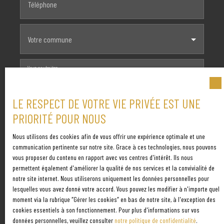
Téléphone
Votre commune
Vous souhaitez
-
LE RESPECT DE VOTRE VIE PRIVÉE EST UNE
Votre message
PRIORITÉ POUR NOUS
Nous utilisons des cookies afin de vous offrir une expérience optimale et une
J'accepte le traitement de mes données personnelles
communication pertinente sur notre site. Grace à ces technologies, nous pouvons
conformément au RGPD. Si vous ne souhaitez pas faire
vous proposer du contenu en rapport avec vos centres d'intérêt. Ils nous
l'objet de prospection commerciale par voie téléphonique,
permettent également d'améliorer la qualité de nos services et la convivialité de
vous pouvez vous inscrire gratuitement sur la liste
notre site internet. Nous utiliserons uniquement les données personnelles pour
d'opposition au démarchage téléphonique, prévu par
lesquelles vous avez donné votre accord. Vous pouvez les modifier à n'importe quel
moment via la rubrique ″Gérer les cookies″ en bas de notre site, à l'exception des
l'article L223-1 du code de la consommation, sur le site
cookies essentiels à son fonctionnement. Pour plus d'informations sur vos
Internet www.bloctel.gouv.fr ou par courrier adressé à :
données personnelles, veuillez consulter
notre politique de confidentialité
.