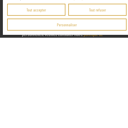
Société Worldline, Service Bloctel, CS 61311, 41013 BLOIS
Tout accepter
Tout refuser
CEDEX.
Personnaliser
Pour en savoir plus sur le traitement de vos données
personnelles, veuillez consulter notre
politique de
confidentialité
.
Envoyer