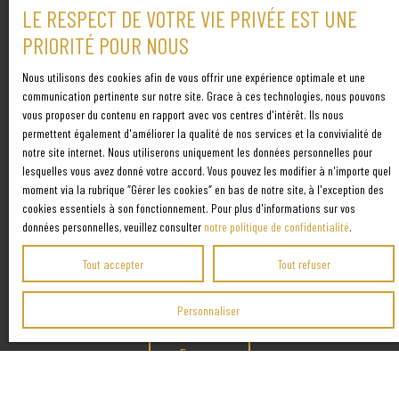
J'accepte le traitement de mes données personnelles
LE RESPECT DE VOTRE VIE PRIVÉE EST UNE
conformément au RGPD. Si vous ne souhaitez pas faire
PRIORITÉ POUR NOUS
l'objet de prospection commerciale par voie téléphonique,
vous pouvez vous inscrire gratuitement sur la liste
Nous utilisons des cookies afin de vous offrir une expérience optimale et une
communication pertinente sur notre site. Grace à ces technologies, nous pouvons
d'opposition au démarchage téléphonique, prévu par
vous proposer du contenu en rapport avec vos centres d'intérêt. Ils nous
l'article L223-1 du code de la consommation, sur le site
permettent également d'améliorer la qualité de nos services et la convivialité de
Internet www.bloctel.gouv.fr ou par courrier adressé à :
notre site internet. Nous utiliserons uniquement les données personnelles pour
lesquelles vous avez donné votre accord. Vous pouvez les modifier à n'importe quel
Société Worldline, Service Bloctel, CS 61311, 41013 BLOIS
moment via la rubrique ″Gérer les cookies″ en bas de notre site, à l'exception des
CEDEX.
cookies essentiels à son fonctionnement. Pour plus d'informations sur vos
données personnelles, veuillez consulter
notre politique de confidentialité
.
Pour en savoir plus sur le traitement de vos données
Tout accepter
Tout refuser
personnelles, veuillez consulter notre
politique de
confidentialité
.
Personnaliser
Envoyer